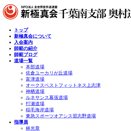
コ
ナ
ン
ビ
テ
ゲ
ン
ー
ツ
シ
トップ
へ
ョ
新極真会について
ス
ン
入会案内
キ
に
師範の紹介
ッ
移
師範ブログ
プ
動
道場一覧
本部道場
佐倉ユーカリが丘道場
富津道場
オークスベストフィットネス上志津
神栖道場
ルネサンス幕張道場
打瀬道場
稲毛海岸道場
東急スポーツオアシス習志野道場
指導員
林光章