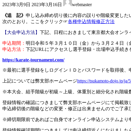
2023年3月9日
2023年3月16日
webmaster
終
更
《追 記》
申し込み締め切り後に内容の誤りや階級変更した
新
次のとおり。ここをクリック☞
各種申込情報修正方法
日
時
【大会申込方法】
下記、日程におきまして東京都大会オンラ
:
申込期間：
明日令和５年３月１０日（金）から３月２４日（
申込方法：
下記URLにアクセスし選手登録・出場申込手続き
https://karate-tournament.com/
※最初に選手登録をしログインＩＤとパスワードを取得後、
上記については弊支部ホームページ
https://tsukamoto-dojo.jp/ja/
※本大会、組手階級が初級～上級、体重別と細分化され階級
登録情報の確認につきまして弊支部ホームページにて掲載致
申込締切後の階級などの変更・修正は出来ませんのでご了承
※締切期限前であればご自身でオンライン申込システムより
登録情報確認期間につきましては申込締切近くになりました