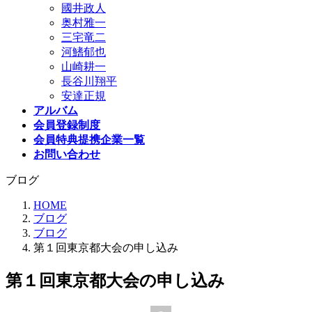
國井政人
奥村雅一
三宅竜二
河鰭郁也
山崎耕一
長谷川翔平
安達正規
アルバム
会員登録制度
会員特典提携企業一覧
お問い合わせ
ブログ
HOME
ブログ
ブログ
第１回東京都大会の申し込み
第１回東京都大会の申し込み
最