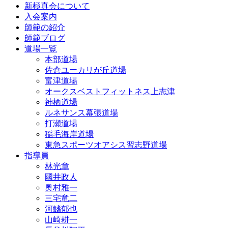
新極真会について
入会案内
師範の紹介
師範ブログ
道場一覧
本部道場
佐倉ユーカリが丘道場
富津道場
オークスベストフィットネス上志津
神栖道場
ルネサンス幕張道場
打瀬道場
稲毛海岸道場
東急スポーツオアシス習志野道場
指導員
林光章
國井政人
奥村雅一
三宅竜二
河鰭郁也
山崎耕一