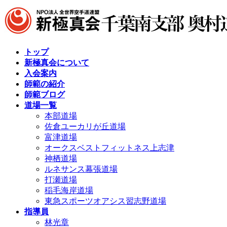
コ
ナ
ン
ビ
テ
ゲ
ン
ー
ツ
シ
トップ
へ
ョ
新極真会について
ス
ン
入会案内
キ
に
師範の紹介
ッ
移
師範ブログ
プ
動
道場一覧
本部道場
佐倉ユーカリが丘道場
富津道場
オークスベストフィットネス上志津
神栖道場
ルネサンス幕張道場
打瀬道場
稲毛海岸道場
東急スポーツオアシス習志野道場
指導員
林光章