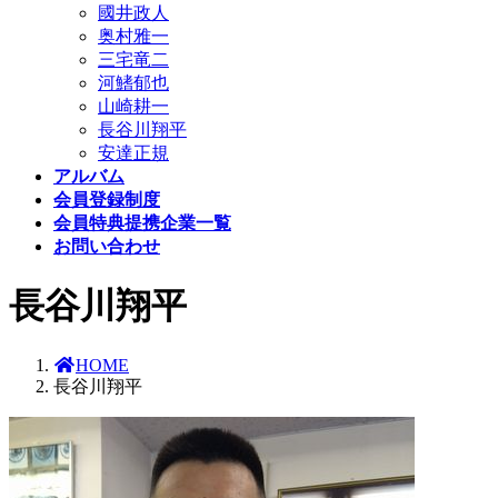
國井政人
奥村雅一
三宅竜二
河鰭郁也
山崎耕一
長谷川翔平
安達正規
アルバム
会員登録制度
会員特典提携企業一覧
お問い合わせ
長谷川翔平
HOME
長谷川翔平