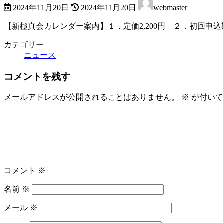
2024年11月20日
2024年11月20日
webmaster
終
更
【新極真会カレンダー案内】１．定価2,200円 ２．初回申
新
日
カテゴリー
時
ニュース
:
コメントを残す
メールアドレスが公開されることはありません。
※
が付いて
コメント
※
名前
※
メール
※