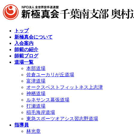
コ
ナ
ン
ビ
テ
ゲ
ン
ー
ツ
シ
トップ
へ
ョ
新極真会について
ス
ン
入会案内
キ
に
師範の紹介
ッ
移
師範ブログ
プ
動
道場一覧
本部道場
佐倉ユーカリが丘道場
富津道場
オークスベストフィットネス上志津
神栖道場
ルネサンス幕張道場
打瀬道場
稲毛海岸道場
東急スポーツオアシス習志野道場
指導員
林光章