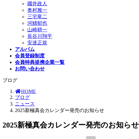
國井政人
奥村雅一
三宅竜二
河鰭郁也
山崎耕一
長谷川翔平
安達正規
アルバム
会員登録制度
会員特典提携企業一覧
お問い合わせ
ブログ
HOME
ブログ
ニュース
2025新極真会カレンダー発売のお知らせ
2025新極真会カレンダー発売のお知らせ
最