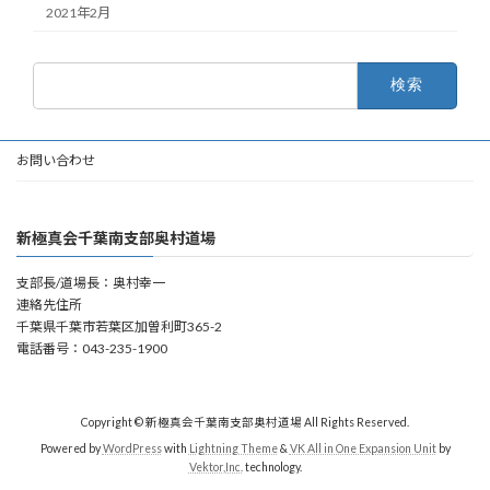
2021年2月
検
索:
お問い合わせ
新極真会千葉南支部奥村道場
支部長/道場長：奥村幸一
連絡先住所
千葉県千葉市若葉区加曽利町365-2
電話番号：043-235-1900
Copyright © 新極真会千葉南支部奥村道場 All Rights Reserved.
Powered by
WordPress
with
Lightning Theme
&
VK All in One Expansion Unit
by
Vektor,Inc.
technology.