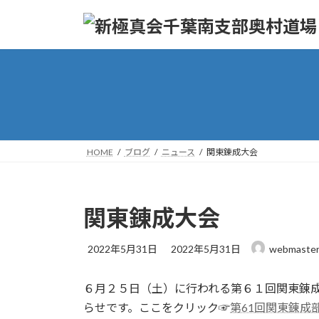
コ
ナ
ン
ビ
テ
ゲ
ン
ー
ツ
シ
へ
ョ
ス
ン
キ
に
ッ
移
HOME
ブログ
ニュース
関東錬成大会
プ
動
関東錬成大会
最
2022年5月31日
2022年5月31日
webmaste
終
更
６月２５日（土）に行われる第６１回関東錬
新
日
らせです。ここをクリック☞
第61回関東錬成
時