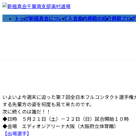
コ
ナ
ン
ビ
トップ
新極真会について
入会案内
師範の紹介
師範ブログ
テ
ゲ
ン
ー
ツ
シ
へ
ョ
ス
ン
キ
に
ッ
移
プ
動
いよいよ今週末に迫った第７回全日本フルコンタクト選手権
する先輩方の姿を何度も見て来たのです。
次に続くのは誰だ！！
◆日時 ５月２１日（土）－２２日（日）試合開始１０時
◆会場 エディオンアリーナ大阪（大阪府立体育館）
【出場選手】