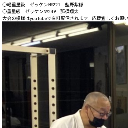
〇軽重量級 ゼッケン№221 藍野紫穏
〇重量級 ゼッケン№249 那須翔太
大会の模様はyou tubeで有料配信されます。応援宜しくお願