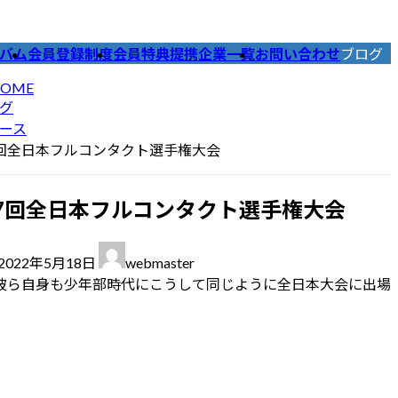
バム
会員登録制度
会員特典提携企業一覧
お問い合わせ
ブログ
OME
グ
ース
回全日本フルコンタクト選手権大会
7回全日本フルコンタクト選手権大会
最
2022年5月18日
webmaster
終
彼ら自身も少年部時代にこうして同じように全日本大会に出場
更
新
日
時