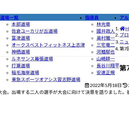
道場一覧
指導員
アル
本部道場
林光章
H
佐倉ユーカリが丘道場
國井政人
ブロ
富津道場
奥村雅一
ニュ
オークスベストフィットネス上志津
三宅竜二
第7
神栖道場
河鰭郁也
ルネサンス幕張道場
山崎耕一
打瀬道場
長谷川翔平
第
稲毛海岸道場
安達正規
東急スポーツオアシス習志野道場
2022年5月18日
大会。出場する二人の選手が大会に向けて決意を語りました。
: