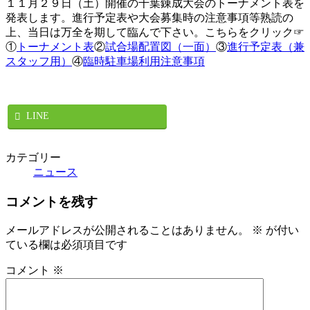
１１月２９日（土）開催の千葉錬成大会のトーナメント表を
新
発表します。進行予定表や大会募集時の注意事項等熟読の
日
上、当日は万全を期して臨んで下さい。こちらをクリック☞
時
①
トーナメント表
②
試合場配置図（一面）
③
進行予定表（兼
:
スタッフ用）
④
臨時駐車場利用注意事項
LINE
カテゴリー
ニュース
コメントを残す
メールアドレスが公開されることはありません。
※
が付い
ている欄は必須項目です
コメント
※