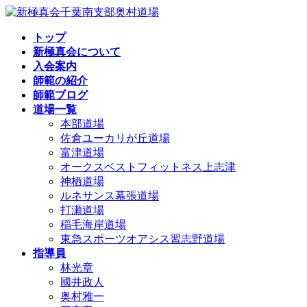
コ
ナ
ン
ビ
トップ
テ
ゲ
新極真会について
ン
ー
入会案内
ツ
シ
師範の紹介
へ
ョ
師範ブログ
ス
ン
道場一覧
キ
に
本部道場
ッ
移
佐倉ユーカリが丘道場
プ
動
富津道場
オークスベストフィットネス上志津
神栖道場
ルネサンス幕張道場
打瀬道場
稲毛海岸道場
東急スポーツオアシス習志野道場
指導員
林光章
國井政人
奥村雅一