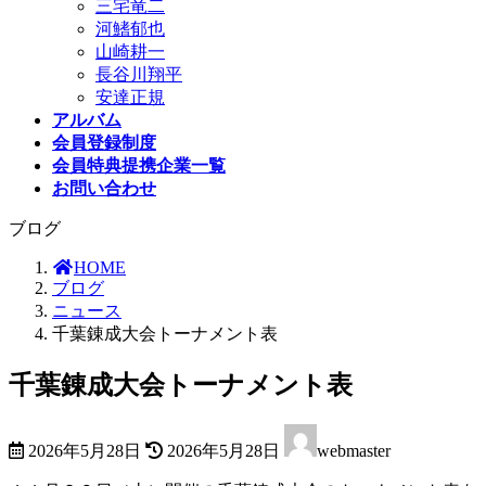
三宅竜二
河鰭郁也
山崎耕一
長谷川翔平
安達正規
アルバム
会員登録制度
会員特典提携企業一覧
お問い合わせ
ブログ
HOME
ブログ
ニュース
千葉錬成大会トーナメント表
千葉錬成大会トーナメント表
最
2026年5月28日
2026年5月28日
webmaster
終
更