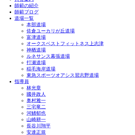
師範の紹介
師範ブログ
道場一覧
本部道場
佐倉ユーカリが丘道場
富津道場
オークスベストフィットネス上志津
神栖道場
ルネサンス幕張道場
打瀬道場
稲毛海岸道場
東急スポーツオアシス習志野道場
指導員
林光章
國井政人
奥村雅一
三宅竜二
河鰭郁也
山崎耕一
長谷川翔平
安達正規