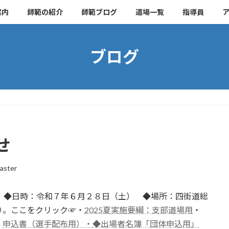
案内
師範の紹介
師範ブログ
道場一覧
指導員
ブログ
せ
aster
す。◆日時：令和７年６月２８日（土） ◆場所：四街道総
り。ここをクリック☞・
2025夏実施要綱：支部道場用
・
・
申込書（選手配布用）・
◆出場者名簿「団体申込用」