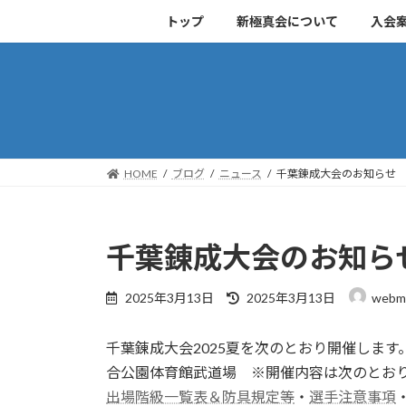
コ
ナ
トップ
新極真会について
入会
ン
ビ
テ
ゲ
ン
ー
ツ
シ
へ
ョ
ス
ン
キ
に
HOME
ブログ
ニュース
千葉錬成大会のお知らせ
ッ
移
プ
動
千葉錬成大会のお知ら
最
2025年3月13日
2025年3月13日
webm
終
更
千葉錬成大会2025夏を次のとおり開催しま
新
日
合公園体育館武道場 ※開催内容は次のとお
時
出場階級一覧表＆防具規定等
・
選手注意事項
: